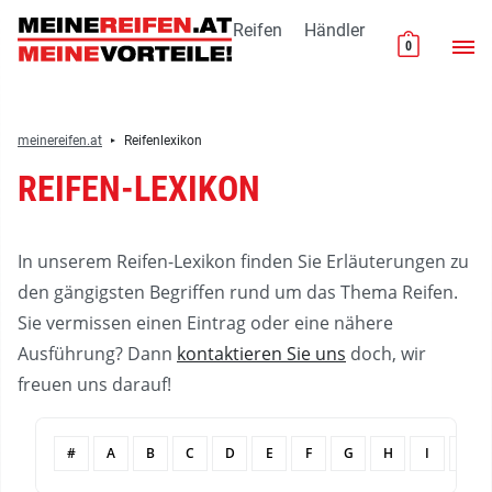
Reifen
So
Reifen
Händler
0
funktioniert’s
Erweiterte
Garantien
Finanzierung
Händler
meinereifen.at
Reifenlexikon
REIFEN-LEXIKON
In unserem Reifen-Lexikon finden Sie Erläuterungen zu
den gängigsten Begriffen rund um das Thema Reifen.
Sie vermissen einen Eintrag oder eine nähere
Ausführung? Dann
kontaktieren Sie uns
doch, wir
freuen uns darauf!
#
A
B
C
D
E
F
G
H
I
J